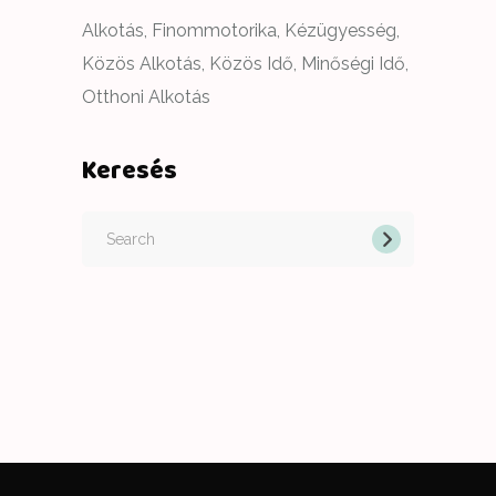
Alkotás
Finommotorika
Kézügyesség
Közös Alkotás
Közös Idő
Minőségi Idő
Otthoni Alkotás
Keresés