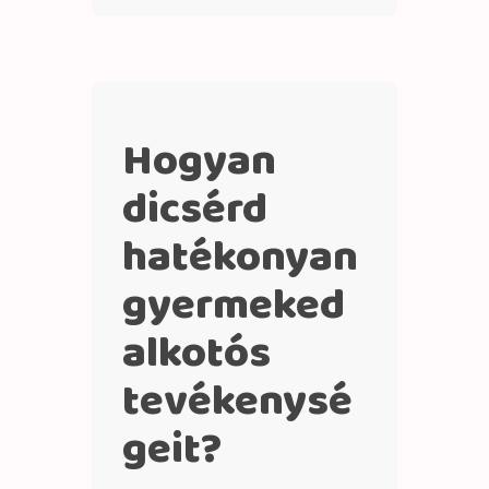
Hogyan
dicsérd
hatékonyan
gyermeked
alkotós
tevékenysé
geit?