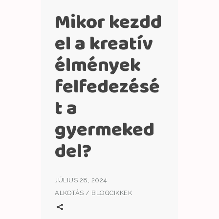
Mikor kezdd
el a kreatív
élmények
felfedezésé
t a
gyermeked
del?
JÚLIUS 28, 2024
ALKOTÁS
/
BLOGCIKKEK