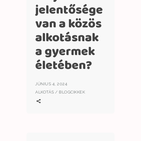
jelentősége
van a közös
alkotásnak
a gyermek
életében?
JÚNIUS 4, 2024
ALKOTÁS
/
BLOGCIKKEK