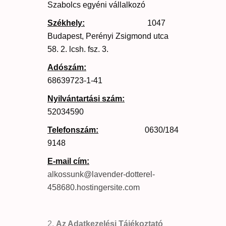
Szabolcs egyéni vállalkozó
Székhely:
1047
Budapest, Perényi Zsigmond utca
58. 2. lcsh. fsz. 3.
Adószám:
68639723-1-41
Nyilvántartási szám:
52034590
Telefonszám:
0630/184
9148
E-mail cím:
alkossunk@lavender-dotterel-
458680.hostingersite.com
Az Adatkezelési Tájékoztató