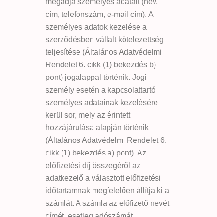
megadja személyes adatait (név,
cím, telefonszám, e-mail cím). A
személyes adatok kezelése a
szerződésben vállalt kötelezettség
teljesítése (Általános Adatvédelmi
Rendelet 6. cikk (1) bekezdés b)
pont) jogalappal történik. Jogi
személy esetén a kapcsolattartó
személyes adatainak kezelésére
kerül sor, mely az érintett
hozzájárulása alapján történik
(Általános Adatvédelmi Rendelet 6.
cikk (1) bekezdés a) pont). Az
előfizetési díj összegéről az
adatkezelő a választott előfizetési
időtartamnak megfelelően állítja ki a
számlát. A számla az előfizető nevét,
címét, esetleg adószámát