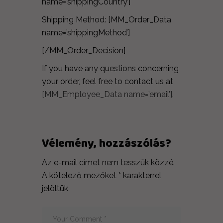
name=’shippingCountry’]
Shipping Method: [MM_Order_Data
name=’shippingMethod’]
[/MM_Order_Decision]
If you have any questions concerning
your order, feel free to contact us at
[MM_Employee_Data name=’email’]
.
Vélemény, hozzászólás?
Az e-mail címet nem tesszük közzé.
A kötelező mezőket
*
karakterrel
jelöltük