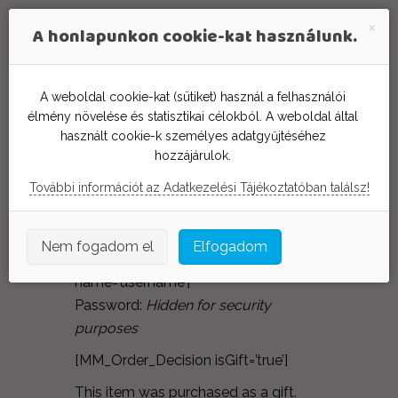
A honlapunkon cookie-kat használunk.
Thank you for your
A weboldal cookie-kat (sütiket) használ a felhasználói
élmény növelése és statisztikai célokból. A weboldal által
order,
használt cookie-k személyes adatgyűjtéséhez
[MM_Member_Data
hozzájárulok.
name=’firstName’]!
További információt az Adatkezelési Tájékoztatóban találsz!
Your login credentials are:
Nem fogadom el
Elfogadom
Username: [MM_Member_Data
name=’username’]
Password:
Hidden for security
purposes
[MM_Order_Decision isGift=’true’]
This item was purchased as a gift.