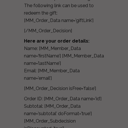
The following link can be used to
redeem the gift:
[MM_Order_Data name=’giftLink’]
[/MM_Order_Decision]
Here are your order details:
Name: [MM_Member_Data
name=’firstName’] [MM_Member_Data
name=’lastName’]
Email: [MM_Member_Data
name=’email’]
[MM_Order_Decision isFree=’false’]
Order ID: [MM_Order_Data name=’id’]
Subtotal: [MM_Order_Data
name=’subtotal’ doFormat=’true’]
[MM_Order_Subdecision