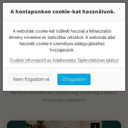
A honlapunkon cookie-kat használunk.
A weboldal cookie-kat (sütiket) használ a felhasználói
élmény növelése és statisztikai célokból. A weboldal által
Sikeres jelentkezés
használt cookie-k személyes adatgyűjtéséhez
hozzájárulok.
Köszönjük, hogy jelentkeztél
További információt az Adatkezelési Tájékoztatóban találsz!
az ingyenes workshopunkra
!
Minden információt elküldtünk e-mailben, de itt
Nem fogadom el
Elfogadom
is megtalálod a részleteket.
Ha 10 percen belül nem érkezik meg, nézd meg a Spam /
Promóciók mappát is!