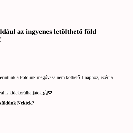
ául az ingyenes letölthető föld
!
 Szerintünk a Földünk megóvása nem köthető 1 naphoz, ezért a
val is kidekorálhatjátok.🤗💙
s küldünk Nektek?