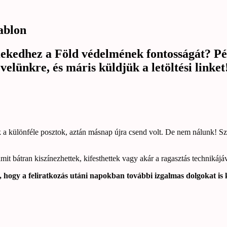
sablon
edhez a Föld védelmének fontosságát? Péld
velünkre, és máris küldjük a letöltési linket
tek a különféle posztok, aztán másnap újra csend volt. De nem nálunk!
mit bátran kiszínezhettek, kifesthettek vagy akár a ragasztás technikájá
et, hogy a feliratkozás utáni napokban további izgalmas dolgokat i