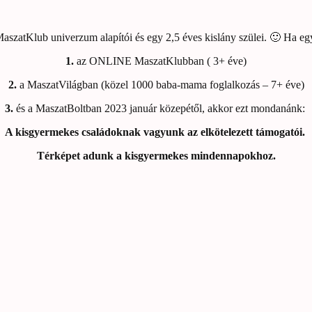
aszatKlub univerzum alapítói és egy 2,5 éves kislány szülei. 🙂 Ha eg
1.
az ONLINE MaszatKlubban ( 3+ éve)
2.
a MaszatVilágban (közel 1000 baba-mama foglalkozás – 7+ éve)
3.
és a MaszatBoltban 2023 január közepétől, akkor ezt mondanánk:
A kisgyermekes családoknak vagyunk az elkötelezett támogatói.
Térképet adunk a kisgyermekes mindennapokhoz.